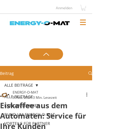
Anmelden
Telefontermin
Kontakt
vereinbaren
aufnehmen
Beitrag
ALLE BEITRÄGE
ENERGY-O-MAT
ALLE BEITRÄGE
9. Feb. 2021
3 Min. Lesezeit
Eiskaffee aus dem
KUNDENSTIMMEN
Automaten: Service für
RUND UM ENERGY-O-MAT
VORTEILE FÜR PARTNER
Ihre Kunden