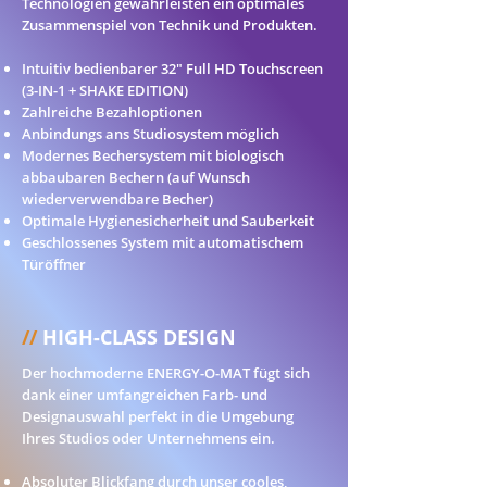
Technologien gewährleisten ein optimales
Zusammenspiel von Technik und Produkten.
Intuitiv bedienbarer 32" Full HD Touchscreen
(3-IN-1 + SHAKE EDITION)
Zahlreiche Bezahloptionen
Anbindungs ans Studiosystem möglich
Modernes Bechersystem mit biologisch
abbaubaren Bechern (auf Wunsch
wiederverwendbare Becher)
Optimale Hygienesicherheit und Sauberkeit
Geschlossenes System mit automatischem
Türöffner
//
HIGH-CLASS DESIGN
Der hochmoderne ENERGY-O-MAT fügt sich
dank einer umfangreichen Farb
- und
Designauswahl perfekt in die Umgebung
Ihres Studios oder Unternehmens ein.
Absoluter Blickfang durch unser cooles,