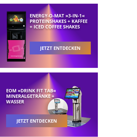
ENERGY-O-MAT »3-IN-1«
PROTEINSHAKES + KAFFEE
+ ICED COFFEE SHAKES
JETZT ENTDECKEN
EOM »DRINK FIT TAB«
MINERALGETRÄNKE +
WASSER
JETZT ENTDECKEN