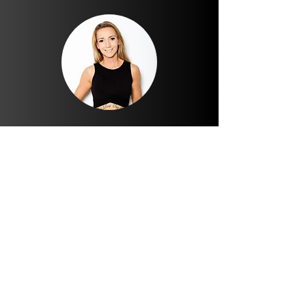
ENERGY-O-MAT begleitet uns seit Eröffnung
unseres Studios. Wir sind im ländlichen Raum
und haben uns ein Premium-Studio erbaut mit
allem, was das Herz begehrt. Da wir keinen
Theken-Ausschank haben, dies auch
personaltechnisch nicht abdecken können, ist
ENERGY-O-MAT die perfekte Lösung.
Unsere
Mitglieder lieben es. Die Auswahl ist riesig
,
der Geschmack echt vom Feinsten, es kommen
sogar Handwerker unterwegs nur zum Kaffee
abholen. Cool oder?