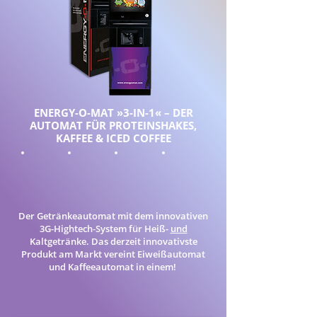
ENERGY-O-MAT »3-IN-1« – DER
A
UTOMAT FÜR PROTEINSHAKES,
KAFFEE & ICED COFFEE
Der Getränkeautomat mit dem innovativen
3G-Hightech-System für Heiß-
und
Kaltgetränke. Das derzeit innovativste
Produkt am Markt vereint Eiweißautomat
und Kaffeeautomat in einem!