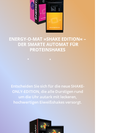
ENERGY-O-MAT »SHAKE EDITION« –
DER SMARTE AUTOMAT FÜR
PROTEINSHAKES
Entscheiden Sie sich für die neue SHAKE-
ONLY-EDITION, die alle Durstigen rund
um die Uhr autark mit leckeren,
hochwertigen Eiweißshakes versorgt.