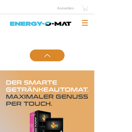
Anmelden
Telefontermin
Kontakt
vereinbaren
aufnehmen
DER SMARTE
GETRÄNKEAUTOMAT.
MAXIMALER GENUSS
PER TOUCH.