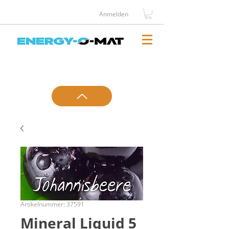
Anmelden
Telefontermin
Kontakt
vereinbaren
aufnehmen
Artikelnummer: 37591
Mineral Liquid 5