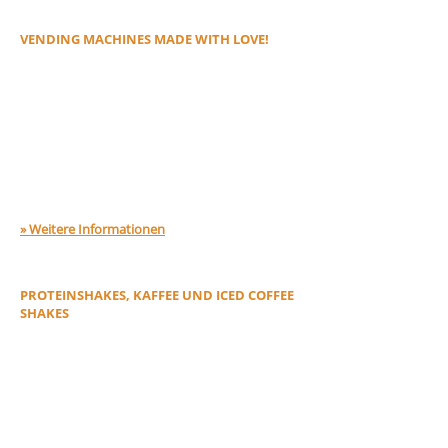
EOMAT GMBH
VENDING MACHINES MADE WITH LOVE!
Machen Sie sich das Leben doch einfach
einfach! Mit Profi-Automaten vom Profi für
effektive Verkaufsförderung! Hochwertiger
Inhalt und mehr Geschmackserlebnis. Unsere
innovativen Getränkeautomaten sind der
perfekte
Service-Point
in Gyms, Fitnessstudios,
Vereine, Sportschulen, Freizeitanlagen,
(Sport)Hotels & Co.
» Weitere Informationen
ENERGY-O-MAT 3-IN-1
PROTEINSHAKES, KAFFEE UND ICED COFFEE
SHAKES
Der ENERGY-O-MAT 3-IN-1 ist der weltweit
erste Getränkeautomat mit einem innovativen
3G-Hightech-System für Heiß- und
Kaltgetränke. Er bietet Ihren Kunden rund um
die Uhr leckere Proteinshakes, Kaffee und Iced
Coffee Shakes – und das alles aus einem