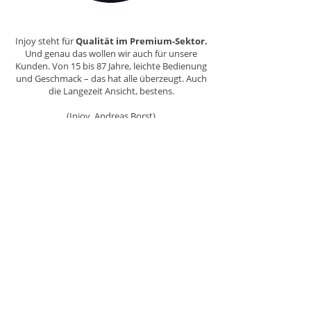
Injoy steht für
Qualität im Premium-Sektor.
Und genau das wollen wir auch für unsere
Kunden. Von 15 bis 87 Jahre, leichte Bedienung
und Geschmack – das hat alle überzeugt. Auch
die Langezeit Ansicht, bestens.
(Injoy, Andreas Borst)
Wir wollten nach Corona für unsere Mitglieder