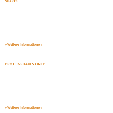
SHAKES
Der ENERGY-O-MAT 3-IN-1 ist der weltweit
erste Getränkeautomat mit einem innovativen
3G-Hightech-System für Heiß- und
Kaltgetränke. Er bietet Ihren Kunden rund um
die Uhr leckere Proteinshakes, Kaffee und Iced
Coffee Shakes – und das alles aus einem
einzigen Automaten.
» Weitere Informationen
ENERGY-O-MAT SHAKE EDITION
PROTEINSHAKES ONLY
Sie suchen einen innovaten Eiweißautomaten?
Unsere SHAKE EDITION ist der Protein-
Shakeautomat für Gym, Fitnessstudio,
Sportschule, Freizeitanlage, (Sport)Hotel,
stationärer Handel, Unternehmen & Co. für ein
ultimatives und cremiges Geschmackserlebnis
bei höchster Rohstoffqualität.
» Weitere Informationen