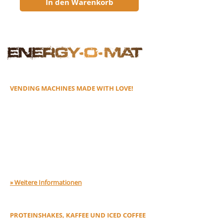
In den Warenkorb
EOMAT GMBH
VENDING MACHINES MADE WITH LOVE!
Machen Sie sich das Leben doch einfach
einfach! Mit Profi-Automaten vom Profi für
effektive Verkaufsförderung! Hochwertiger
Inhalt und mehr Geschmackserlebnis. Unsere
innovativen Getränkeautomaten sind der
perfekte
Service-Point
in Gyms, Fitnessstudios,
Vereine, Sportschulen, Freizeitanlagen,
(Sport)Hotels & Co.
» Weitere Informationen
ENERGY-O-MAT 3-IN-1
PROTEINSHAKES, KAFFEE UND ICED COFFEE